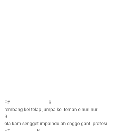
F# B
rembang kel telap jumpa kel teman e nuri-nuri
B
ola kam sengget impalndu ah enggo ganti profesi
F# B