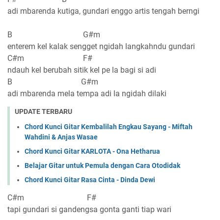
adi mbarenda kutiga, gundari enggo artis tengah berngi
B G#m
enterem kel kalak sengget ngidah langkahndu gundari
C#m F#
ndauh kel berubah sitik kel pe la bagi si adi
B G#m
adi mbarenda mela tempa adi la ngidah dilaki
UPDATE TERBARU
Chord Kunci Gitar Kembalilah Engkau Sayang - Miftah
Wahdini & Anjas Wasae
Chord Kunci Gitar KARLOTA - Ona Hetharua
Belajar Gitar untuk Pemula dengan Cara Otodidak
Chord Kunci Gitar Rasa Cinta - Dinda Dewi
C#m F#
tapi gundari si gandengsa gonta ganti tiap wari