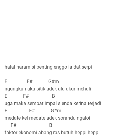
halal haram si penting enggo ia dat serpi
E F# G#m
ngungkun aku sitik adek alu ukur mehuli
E F# B
uga maka sempat impal sienda kerina terjadi
E F# G#m
medate kel medate adek sorandu ngaloi
F# B
faktor ekonomi abang ras butuh heppi-heppi