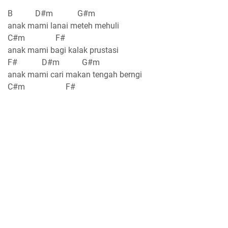
B D#m G#m
anak mami lanai meteh mehuli
C#m F#
anak mami bagi kalak prustasi
F# D#m G#m
anak mami cari makan tengah berngi
C#m F#