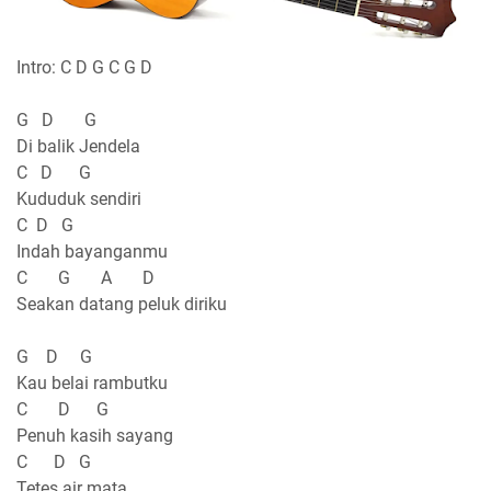
Intro: C D G C G D
G D G
Di balik Jendela
C D G
Kududuk sendiri
C D G
Indah bayanganmu
C G A D
Seakan datang peluk diriku
G D G
Kau belai rambutku
C D G
Penuh kasih sayang
C D G
Tetes air mata