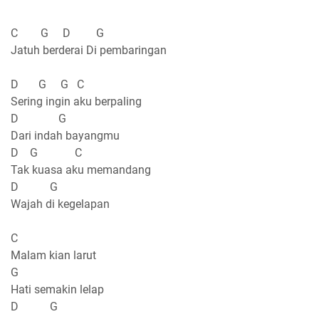
C G D G
Jatuh berderai Di pembaringan
D G G C
Sering ingin aku berpaling
D G
Dari indah bayangmu
D G C
Tak kuasa aku memandang
D G
Wajah di kegelapan
C
Malam kian larut
G
Hati semakin lelap
D G