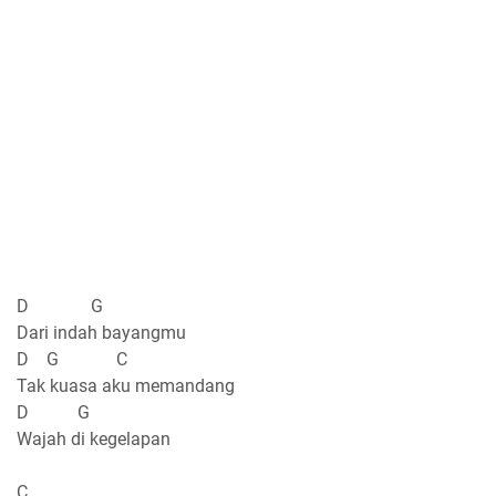
D G
Dari indah bayangmu
D G C
Tak kuasa aku memandang
D G
Wajah di kegelapan
C