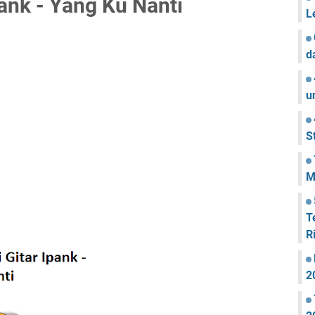
ank - Yang Ku Nanti
L
d
u
S
M
T
R
2