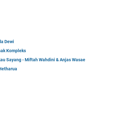
da Dewi
Anak Kompleks
kau Sayang - Miftah Wahdini & Anjas Wasae
Hetharua