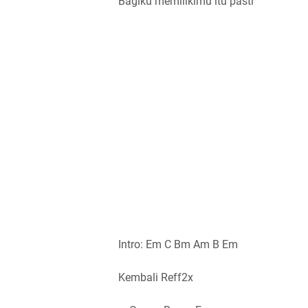
Bagiku memilikimu itu pasti
Intro: Em C Bm Am B Em
Kembali Reff2x