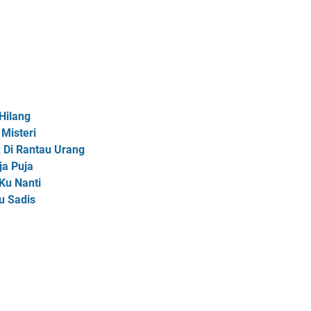
 Hilang
 Misteri
k Di Rantau Urang
ja Puja
 Ku Nanti
lu Sadis