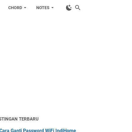
CHORD
NOTES
STINGAN TERBARU
Cara Ganti Password WiFi IndiHome