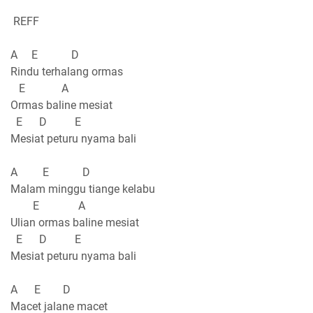
REFF
A E D
Rindu terhalang ormas
E A
Ormas baline mesiat
E D E
Mesiat peturu nyama bali
A E D
Malam minggu tiange kelabu
E A
Ulian ormas baline mesiat
E D E
Mesiat peturu nyama bali
A E D
Macet jalane macet