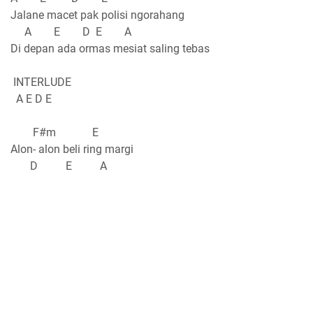
Jalane macet pak polisi ngorahang
A E D E A
Di depan ada ormas mesiat saling tebas
INTERLUDE
A E D E
F#m E
Alon- alon beli ring margi
D E A