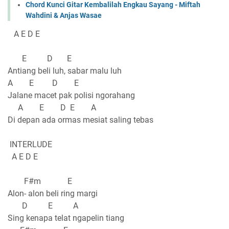
Chord Kunci Gitar Kembalilah Engkau Sayang - Miftah
Wahdini & Anjas Wasae
A E D E
E D E
Antiang beli luh, sabar malu luh
A E D E
Jalane macet pak polisi ngorahang
A E D E A
Di depan ada ormas mesiat saling tebas
INTERLUDE
A E D E
F#m E
Alon- alon beli ring margi
D E A
Sing kenapa telat ngapelin tiang