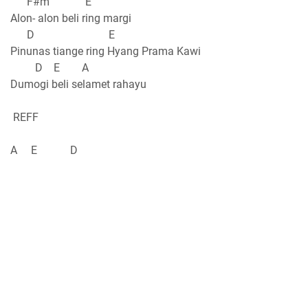
F#m E
Alon- alon beli ring margi
D E
Pinunas tiange ring Hyang Prama Kawi
D E A
Dumogi beli selamet rahayu
REFF
A E D