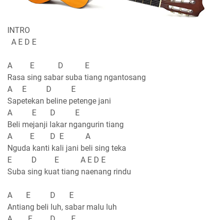
INTRO
A E D E
A E D E
Rasa sing sabar suba tiang ngantosang
A E D E
Sapetekan beline petenge jani
A E D E
Beli mejanji lakar ngangurin tiang
A E D E A
Nguda kanti kali jani beli sing teka
E D E A E D E
Suba sing kuat tiang naenang rindu
A E D E
Antiang beli luh, sabar malu luh
A E D E