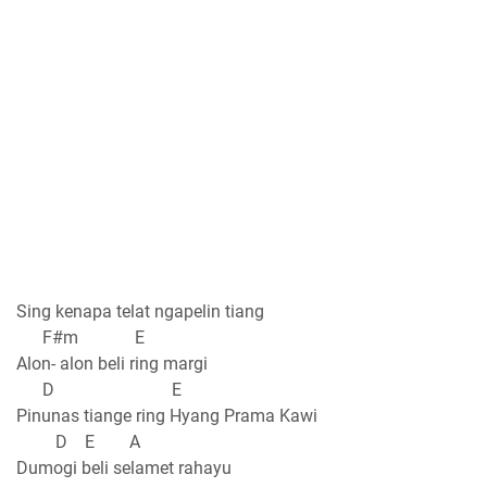
Sing kenapa telat ngapelin tiang
F#m E
Alon- alon beli ring margi
D E
Pinunas tiange ring Hyang Prama Kawi
D E A
Dumogi beli selamet rahayu