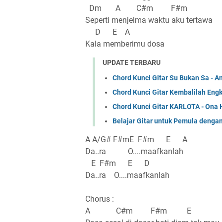
Dm A C#m F#m
Seperti menjelma waktu aku tertawa
D E A
Kala memberimu dosa
UPDATE TERBARU
Chord Kunci Gitar Su Bukan Sa - 
Chord Kunci Gitar Kembalilah Eng
Chord Kunci Gitar KARLOTA - Ona 
Belajar Gitar untuk Pemula denga
A A/G# F#mE F#m E A
Da..ra O....maafkanlah
E F#m E D
Da..ra O....maafkanlah
Chorus :
A C#m F#m E