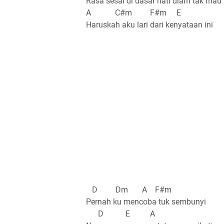
Rasa sesal di dasar hati diam tak mau 
A C#m F#m E
Haruskah aku lari dari kenyataan ini
D Dm A F#m
Pernah ku mencoba tuk sembunyi
D E A