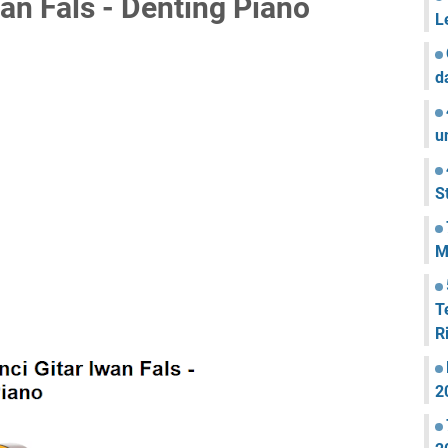
an Fals - Denting Piano
L
d
u
S
M
T
R
2