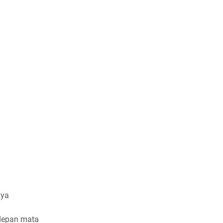
nya
 depan mata