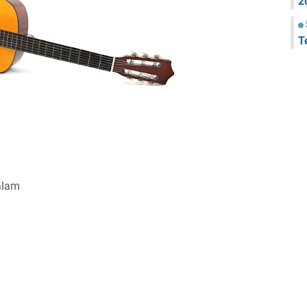
2
T
alam