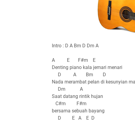
Intro : D A Bm D Dm A
A E F#m E
Denting piano kala jemari menari
D A Bm D
Nada merambat pelan di kesunyian m
Dm A
Saat datang rintik hujan
C#m F#m
bersama sebuah bayang
D E A E D