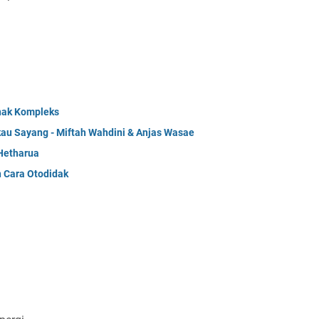
Anak Kompleks
kau Sayang - Miftah Wahdini & Anjas Wasae
Hetharua
n Cara Otodidak