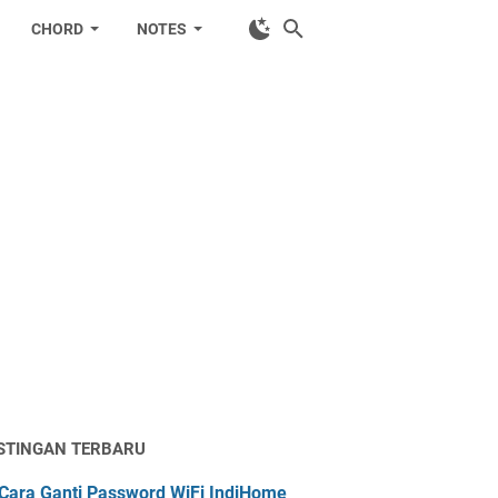
CHORD
NOTES
STINGAN TERBARU
Cara Ganti Password WiFi IndiHome