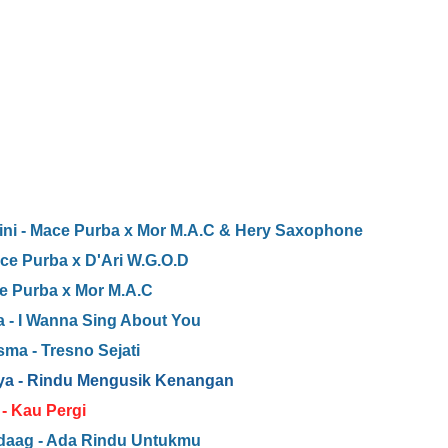
ini - Mace Purba x Mor M.A.C & Hery Saxophone
ace Purba x D'Ari W.G.O.D
ce Purba x Mor M.A.C
a - I Wanna Sing About You
sma - Tresno Sejati
ya - Rindu Mengusik Kenangan
- Kau Pergi
daag - Ada Rindu Untukmu