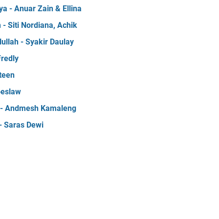
a - Anuar Zain & Ellina
 Siti Nordiana, Achik
ullah - Syakir Daulay
Fredly
teen
oeslaw
a - Andmesh Kamaleng
- Saras Dewi