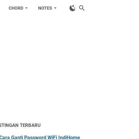
CHORD
NOTES
STINGAN TERBARU
Cara Ganti Password WiFi IndiHome