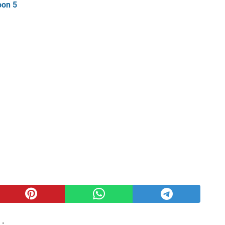
oon 5
 :