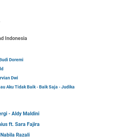
"
nd Indonesia
Budi Doremi
ld
rvian Dwi
 Aku Tidak Baik - Baik Saja - Judika
gi - Aldy Maldini
us ft. Sara Fajira
Nabila Razali