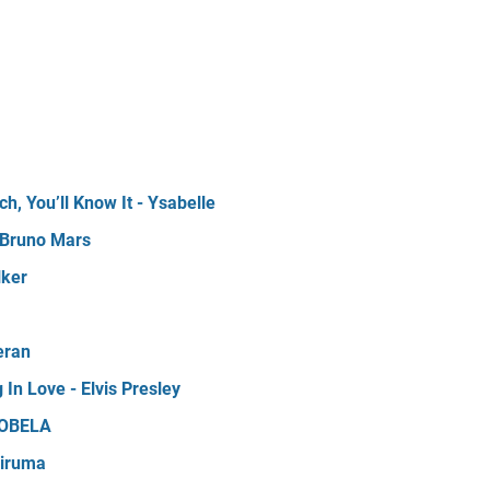
, You’ll Know It - Ysabelle
 Bruno Mars
lker
eran
 In Love - Elvis Presley
 NOBELA
Yiruma