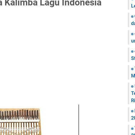
 Kalimba Lagu Indonesia
L
d
u
S
M
T
R
2