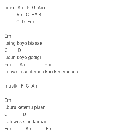
Intro : Am F G Am
Am G F# B
C D Em
Em
..sing koyo biasae
C D
..isun koyo gedigi
Em Am Em
..duwe roso demen kari kenemenen
musik : F G Am
Em
..buru ketemu pisan
C D
..ati wes sing karuan
Em Am Em