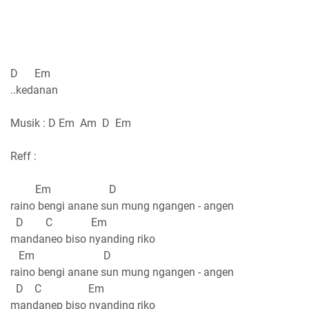
D Em
..kedanan
Musik : D Em Am D Em
Reff :
Em D
raino bengi anane sun mung ngangen - angen
D C Em
mandaneo biso nyanding riko
Em D
raino bengi anane sun mung ngangen - angen
D C Em
mandanep biso nyanding riko