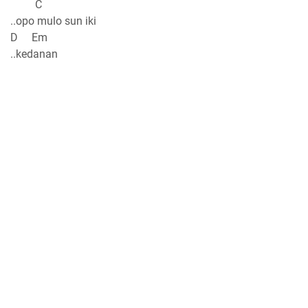
C
..opo mulo sun iki
D Em
..kedanan