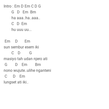
Intro : Em D Em C D G
G D Em Bm
ha aaa..ha..aaa..
C D Em
hu uuu uu...
Em D Em
sun sembur esem iki
C D G
masiyo tah udan njero ati
G D Em Bm
nono wujute..ulihe nganteni
C D Em
lungset ati iki..