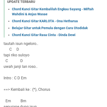
UPDATE TERBARU
Chord Kunci Gitar Kembalilah Engkau Sayang - Miftah
Wahdini & Anjas Wasae
Chord Kunci Gitar KARLOTA - Ona Hetharua
Belajar Gitar untuk Pemula dengan Cara Otodidak
Chord Kunci Gitar Rasa Cinta - Dinda Dewi
tautah isun ngeloro..
C D
tapi riko suloyo
C D
uwah janji lan roso..
Intro : C D Em
==> Kembali ke : (*), Chorus
Em Bm
sepurane dung isun