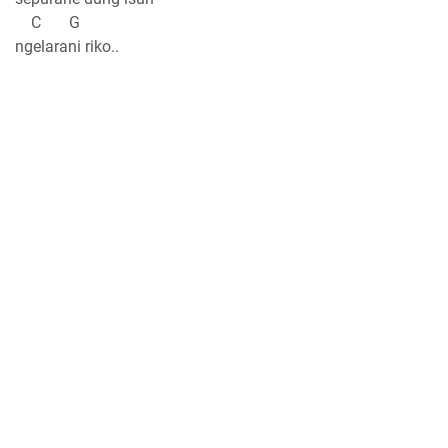
C G
ngelarani riko..