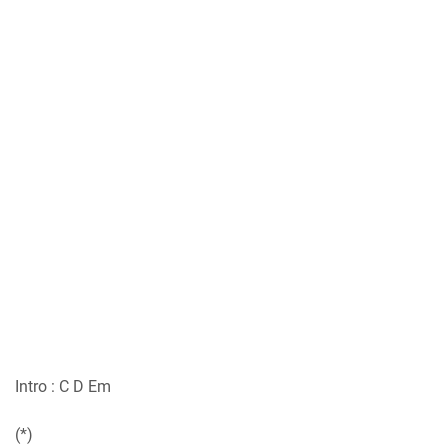
Intro : C D Em
(*)