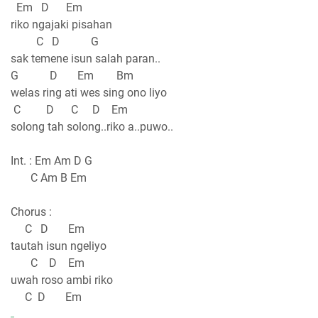
Em D Em
riko ngajaki pisahan
C D G
sak temene isun salah paran..
G D Em Bm
welas ring ati wes sing ono liyo
C D C D Em
solong tah solong..riko a..puwo..
Int. : Em Am D G
C Am B Em
Chorus :
C D Em
tautah isun ngeliyo
C D Em
uwah roso ambi riko
C D Em