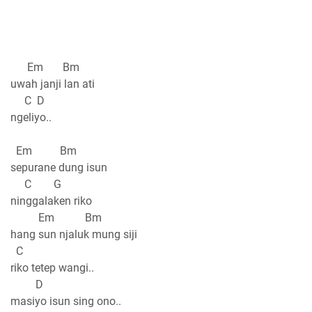
Em Bm
uwah janji lan ati
C D
ngeliyo..
Em Bm
sepurane dung isun
C G
ninggalaken riko
Em Bm
hang sun njaluk mung siji
C
riko tetep wangi..
D
masiyo isun sing ono..