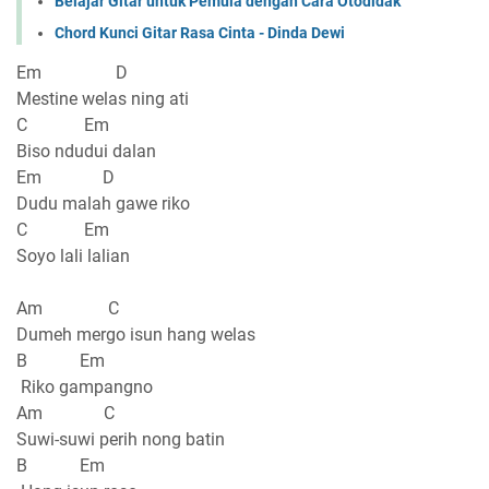
Belajar Gitar untuk Pemula dengan Cara Otodidak
Chord Kunci Gitar Rasa Cinta - Dinda Dewi
Em D
Mestine welas ning ati
C Em
Biso ndudui dalan
Em D
Dudu malah gawe riko
C Em
Soyo lali lalian
Am C
Dumeh mergo isun hang welas
B Em
Riko gampangno
Am C
Suwi-suwi perih nong batin
B Em