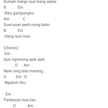
Dumeh mergo isun hang welas
B Em
Riko gampangno
Am C
Suwi-suwi perih nong batin
B Em
Hang isun roso
(Chorus)
Em
Isun ngomong apik apik
D Am
Nawi sing biso maning..
D Em D
Ngaboti riko..
Em
Paribasan isun tau
D Am