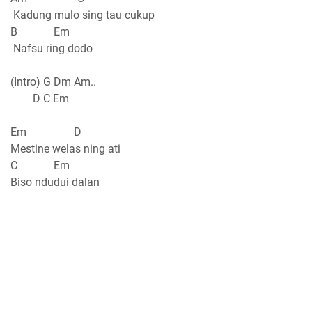
Kadung mulo sing tau cukup
B Em
Nafsu ring dodo
(Intro) G Dm Am..
D C Em
Em D
Mestine welas ning ati
C Em
Biso ndudui dalan