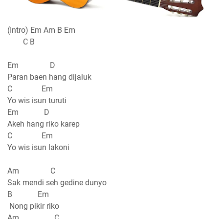
(Intro) Em Am B Em
C B
Em D
Paran baen hang dijaluk
C Em
Yo wis isun turuti
Em D
Akeh hang riko karep
C Em
Yo wis isun lakoni
Am C
Sak mendi seh gedine dunyo
B Em
Nong pikir riko
Am C