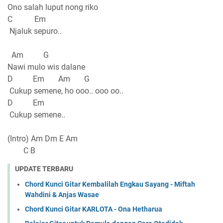
Ono salah luput nong riko
C Em
Njaluk sepuro..
Am G
Nawi mulo wis dalane
D Em Am G
Cukup semene, ho ooo.. ooo oo..
D Em
Cukup semene..
(Intro) Am Dm E Am
C B
UPDATE TERBARU
Chord Kunci Gitar Kembalilah Engkau Sayang - Miftah
Wahdini & Anjas Wasae
Chord Kunci Gitar KARLOTA - Ona Hetharua