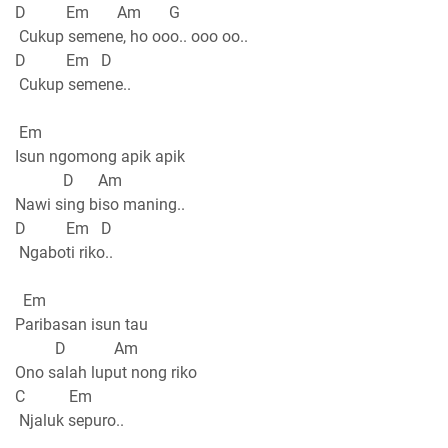
D Em Am G
Cukup semene, ho ooo.. ooo oo..
D Em D
Cukup semene..
Em
Isun ngomong apik apik
D Am
Nawi sing biso maning..
D Em D
Ngaboti riko..
Em
Paribasan isun tau
D Am
Ono salah luput nong riko
C Em
Njaluk sepuro..