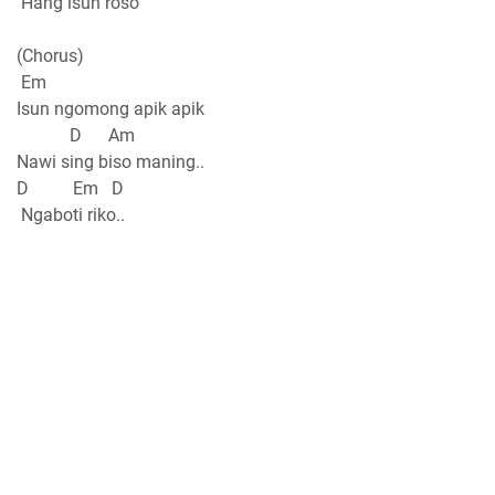
Hang isun roso
(Chorus)
Em
Isun ngomong apik apik
D Am
Nawi sing biso maning..
D Em D
Ngaboti riko..